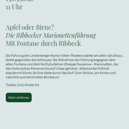
11 Uhr
Apfel oder Birne?
Die Ribbecker Marionettenführung
Mit Fontane durch Ribbeck
Die Führung des Lindenberger Marion-Etten-Theaters startet am alten Schulhaus,
direkt gegenüber des Schlosses. Die Teilnehmer der Führung begegnen dem
alten Fontane und dem Dorfschullehrer-Ehepaar Kusserow - Marionetten, die
den historischen Personen bis auf's Haar gleichen. Miteinander fröhlich
plaudernd führen Sie ihre Gäste durch das Dorf: Zum Schloss, zur Kirche und
natürlich zum berühmten Birnbaum!
Tickets: 12 €/ Kinder 6 €
Mehr erfahren