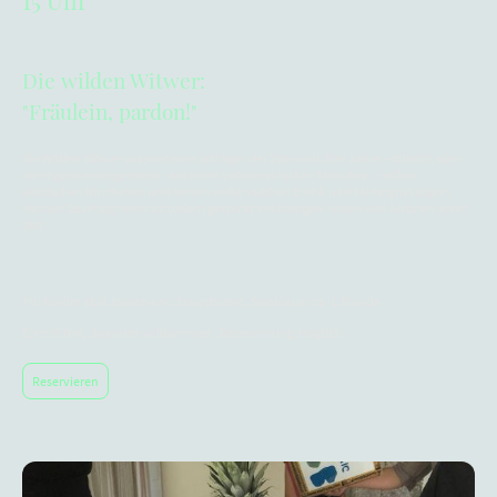
15 Uhr
Die wilden Witwer:
"Fräulein, pardon!"
Die Wilden Witwer präsentieren Schlager der 20er und 30er Jahre - stilecht, aber
nicht ganz ernst gemeint - mit ihren betörend-süßen Melodien, heißen
exotischen Rhythmen und Versen voller subtiler Erotik und hintergründigem
Humor. Das Programm ist zudem gespickt mit bissigen Texten von Autoren jener
Zeit.
Für Kinder ab 8 Jahren und Erwachsene, Spieldauer ca. 1 Stunde
Eintritt frei, Spenden willkommen, Reservierung möglich.
Reservieren